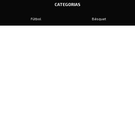
CATEGORIAS
Fútbol
Básquet
Baby Fútbol
Automovilismo
Voley
Padel
Golf
Hockey
Boxeo
Maratón
Natación
Otros
Motociclismo
Tiro
Rugby
Ajedrez
Tenis
Bochas
Gimnasia
CONTACTO
prensa@diariosports.com.ar