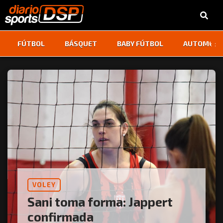
‹
›
FÚTBOL
BÁSQUET
BABY FÚTBOL
AUTOMOVI
VOLEY
Sani toma forma: Jappert
confirmada