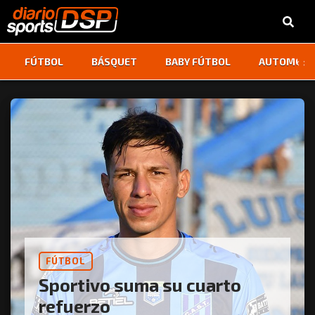
‹
›
FÚTBOL
BÁSQUET
BABY FÚTBOL
AUTOMOVI
FÚTBOL
Sportivo suma su cuarto
refuerzo