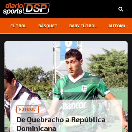
‹
›
FÚTBOL
BÁSQUET
BABY FÚTBOL
AUTOMOVI
FÚTBOL
De Quebracho a República
Dominicana