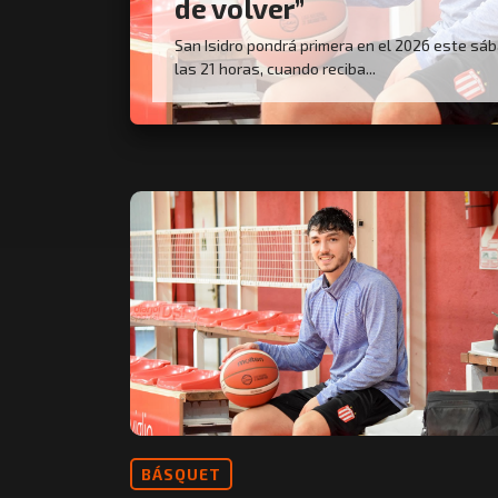
de volver”
San Isidro pondrá primera en el 2026 este sá
las 21 horas, cuando reciba...
BÁSQUET