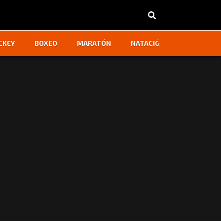
‹
›
CKEY
BOXEO
MARATÓN
NATACIÓN
OTROS