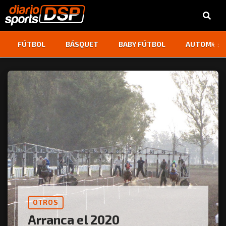
‹
›
FÚTBOL
BÁSQUET
BABY FÚTBOL
AUTOMOVI
OTROS
Arranca el 2020