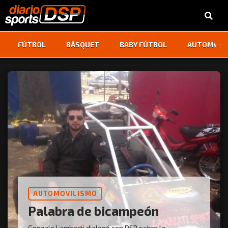
‹
›
FÚTBOL
BÁSQUET
BABY FÚTBOL
AUTOMOVI
AUTOMOVILISMO
Palabra de bicampeón
Gonzalo Lamberti dialogó con DSP sobre la