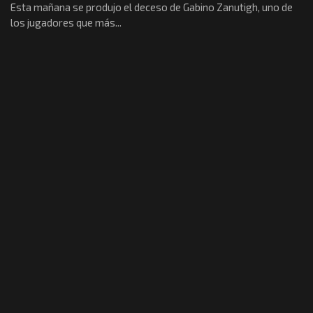
Esta mañana se produjo el deceso de Gabino Zanutigh, uno de
los jugadores que más...