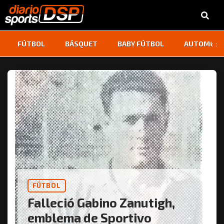
‹
›
FÚTBOL
BÁSQUET
BABY FÚTBOL
AUTOMOVI
FÚTBOL
Falleció Gabino Zanutigh,
emblema de Sportivo