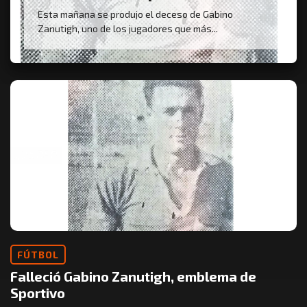
Esta mañana se produjo el deceso de Gabino
Zanutigh, uno de los jugadores que más...
FÚTBOL
Falleció Gabino Zanutigh, emblema de
Sportivo