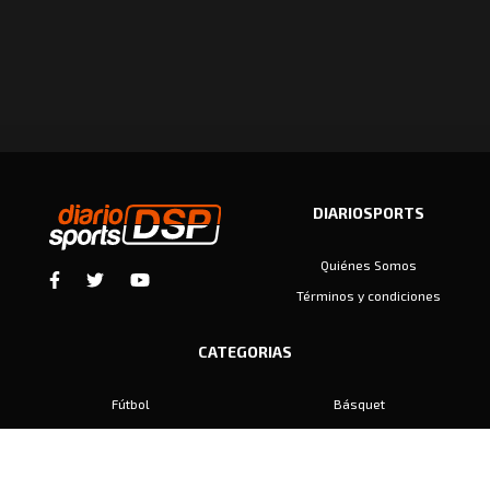
DIARIOSPORTS
Quiénes Somos
Términos y condiciones
CATEGORIAS
Fútbol
Básquet
Baby Fútbol
Automovilismo
Voley
Padel