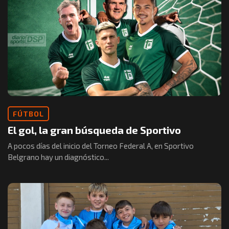
FÚTBOL
El gol, la gran búsqueda de Sportivo
A pocos días del inicio del Torneo Federal A, en Sportivo
Belgrano hay un diagnóstico...