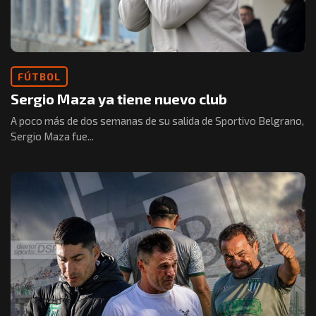
FÚTBOL
Sergio Maza ya tiene nuevo club
A poco más de dos semanas de su salida de Sportivo Belgrano,
Sergio Maza fue...