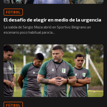
FÚTBOL
El desafío de elegir en medio de la urgencia
La salida de Sergio Maza abrió en Sportivo Belgrano un
escenario poco habitual para la...
FÚTBOL