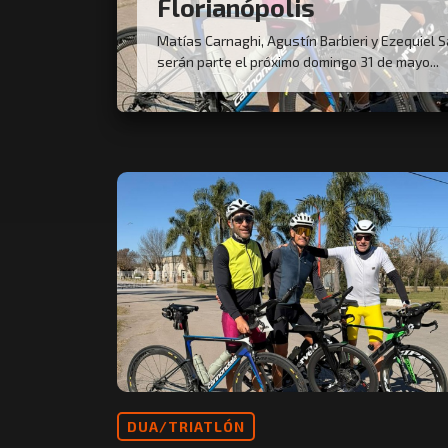
Florianópolis
Matías Carnaghi, Agustín Barbieri y Ezequiel 
serán parte el próximo domingo 31 de mayo...
DUA/TRIATLÓN