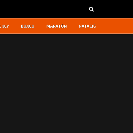
‹
›
CKEY
BOXEO
MARATÓN
NATACIÓN
OTROS