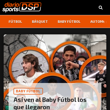
‹
›
FÚTBOL
BÁSQUET
BABY FÚTBOL
AUTOMOVI
BABY FÚTBOL
Así ven al Baby Fútbol los
que llegaron