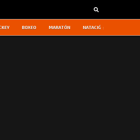
‹
›
CKEY
BOXEO
MARATÓN
NATACIÓN
OTROS