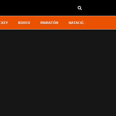
‹
›
CKEY
BOXEO
MARATÓN
NATACIÓN
OTROS