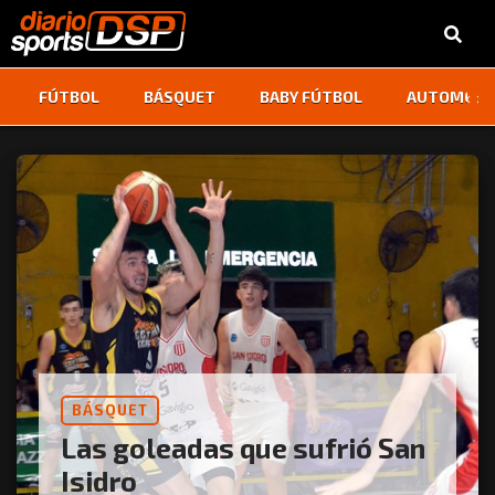
‹
›
FÚTBOL
BÁSQUET
BABY FÚTBOL
AUTOMOVI
BÁSQUET
Las goleadas que sufrió San
Isidro