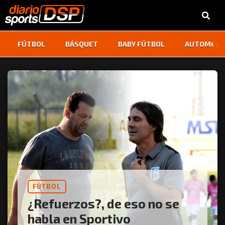
‹
›
FÚTBOL
BÁSQUET
BABY FÚTBOL
AUTOMOVI
FÚTBOL
¿Refuerzos?, de eso no se
habla en Sportivo