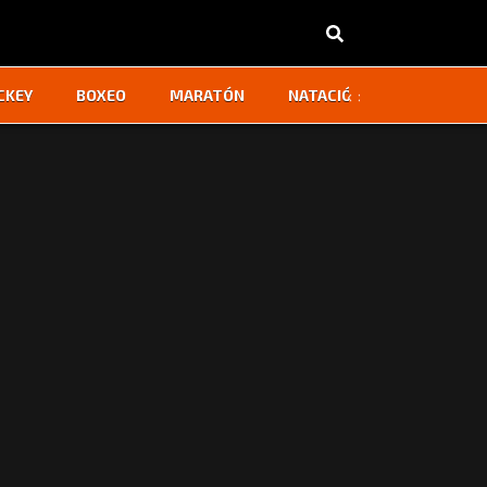
‹
›
CKEY
BOXEO
MARATÓN
NATACIÓN
OTROS