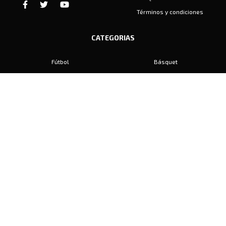
Términos y condiciones
CATEGORIAS
Fútbol
Básquet
Baby Fútbol
Automovilismo
Voley
Padel
Golf
Hockey
Boxeo
Maratón
Natación
Otros
Motociclismo
Tiro
Rugby
Ajedrez
Tenis
Bochas
Gimnasia
CONTACTO