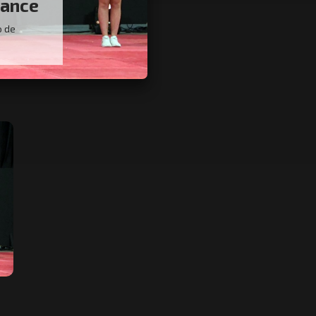
dance
o de