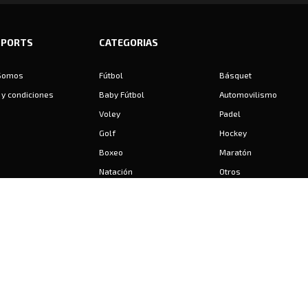
SPORTS
CATEGORIAS
Somos
Fútbol
Básquet
y condiciones
Baby Fútbol
Automovilismo
Voley
Padel
Golf
Hockey
Boxeo
Maratón
Natación
Otros
Motociclismo
Tiro
Rugby
Ajedrez
Tenis
Bochas
Gimnasia