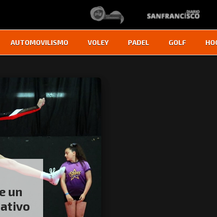
AUTOMOVILISMO
VOLEY
PADEL
GOLF
HO
e un
uativo