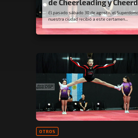
de Cheerleading y Cheer
El pasado sábado 30 de agosto, el Superdom
nuestra ciudad recibió a este certamen...
OTROS