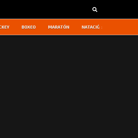
‹
›
CKEY
BOXEO
MARATÓN
NATACIÓN
OTROS