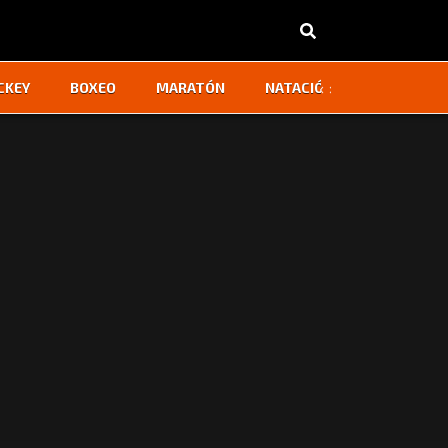
‹
›
CKEY
BOXEO
MARATÓN
NATACIÓN
OTROS