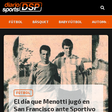
‹
›
FÚTBOL
BÁSQUET
BABY FÚTBOL
AUTOMOVI
FÚTBOL
El día que Menotti jugó en
San Francisco ante Sportivo