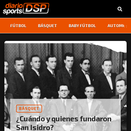
‹
›
FÚTBOL
BÁSQUET
BABY FÚTBOL
AUTOMOVI
BÁSQUET
¿Cuándo y quienes fundaron
San Isidro?