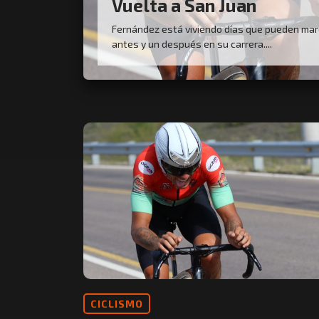
Vuelta a San Juan
Fernández está viviendo días que pueden mar
antes y un después en su carrera....
CICLISMO