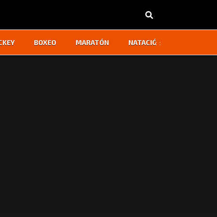
‹
›
CKEY
BOXEO
MARATÓN
NATACIÓN
OTROS