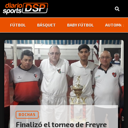
‹
›
FÚTBOL
BÁSQUET
BABY FÚTBOL
AUTOMOVI
BOCHAS
Finalizó el torneo de Freyre