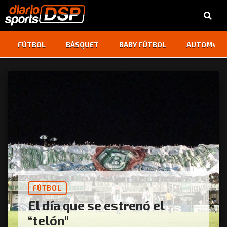
‹
›
FÚTBOL
BÁSQUET
BABY FÚTBOL
AUTOMOVI
FÚTBOL
El día que se estrenó el
“telón”