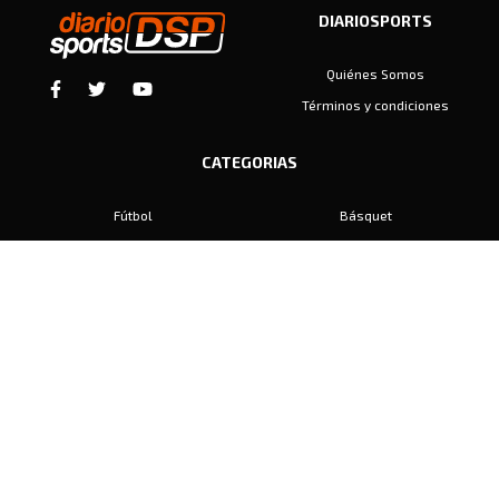
DIARIOSPORTS
Quiénes Somos
Términos y condiciones
CATEGORIAS
Fútbol
Básquet
Baby Fútbol
Automovilismo
Voley
Padel
Golf
Hockey
Boxeo
Maratón
Natación
Otros
Motociclismo
Tiro
Rugby
Ajedrez
Tenis
Bochas
Gimnasia