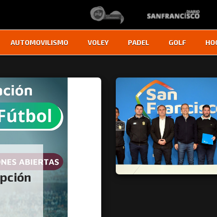
AUTOMOVILISMO
VOLEY
PADEL
GOLF
HO
ipción