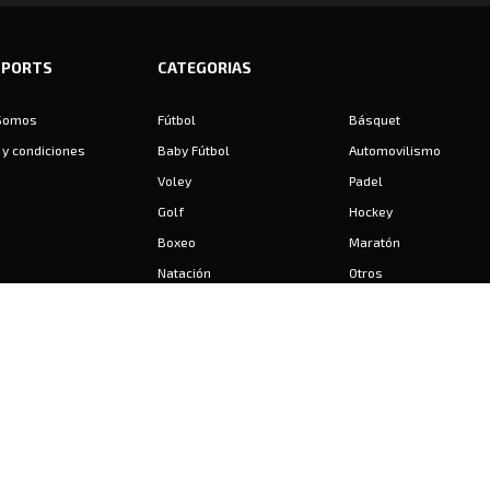
SPORTS
CATEGORIAS
Somos
Fútbol
Básquet
y condiciones
Baby Fútbol
Automovilismo
Voley
Padel
Golf
Hockey
Boxeo
Maratón
Natación
Otros
Motociclismo
Tiro
Rugby
Ajedrez
Tenis
Bochas
Gimnasia