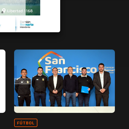
 a
FÚTBOL