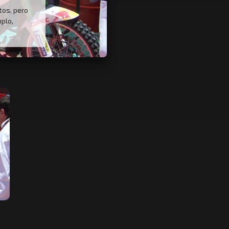
os, pero
plo,