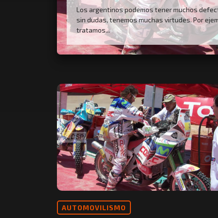
Los argentinos podemos tener muchos defect
sin dudas, tenemos muchas virtudes. Por ejem
tratamos...
AUTOMOVILISMO