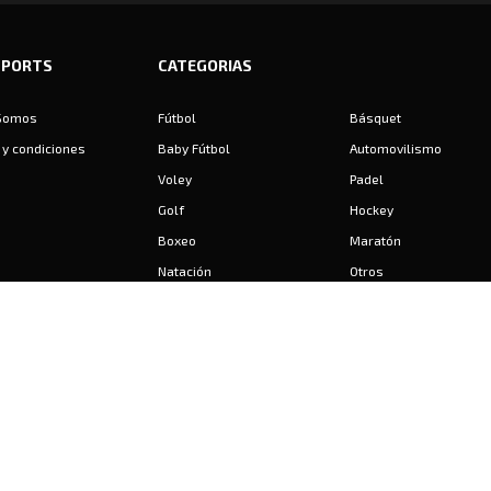
SPORTS
CATEGORIAS
Somos
Fútbol
Básquet
y condiciones
Baby Fútbol
Automovilismo
Voley
Padel
Golf
Hockey
Boxeo
Maratón
Natación
Otros
Motociclismo
Tiro
Rugby
Ajedrez
Tenis
Bochas
Gimnasia