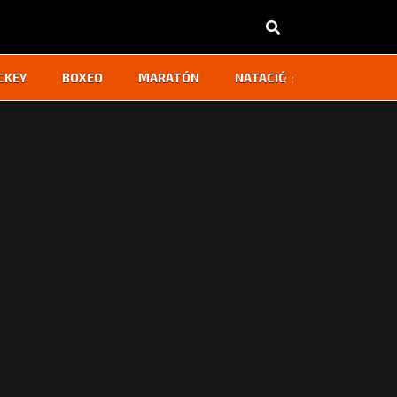
‹
›
CKEY
BOXEO
MARATÓN
NATACIÓN
OTROS