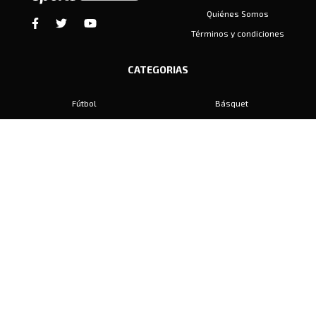
Quiénes Somos
Términos y condiciones
CATEGORIAS
Fútbol
Básquet
Baby Fútbol
Automovilismo
Voley
Padel
Golf
Hockey
Boxeo
Maratón
Natación
Otros
Motociclismo
Tiro
Rugby
Ajedrez
Tenis
Bochas
Gimnasia