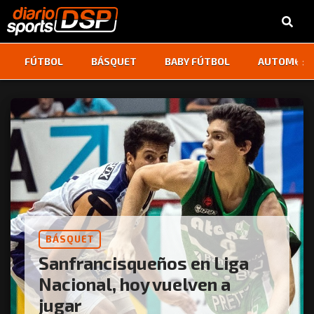
‹
›
FÚTBOL
BÁSQUET
BABY FÚTBOL
AUTOMOVI
BÁSQUET
Sanfrancisqueños en Liga
Nacional, hoy vuelven a
jugar