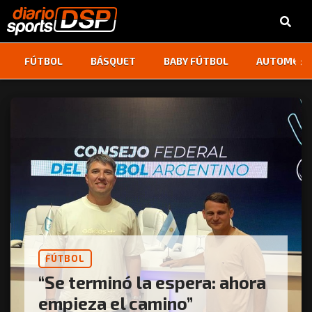
‹
›
FÚTBOL
BÁSQUET
BABY FÚTBOL
AUTOMOVI
FÚTBOL
“Se terminó la espera: ahora
empieza el camino”