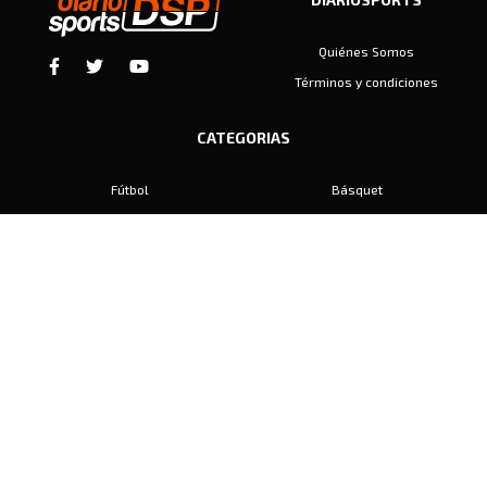
Quiénes Somos
Términos y condiciones
CATEGORIAS
Fútbol
Básquet
Baby Fútbol
Automovilismo
Voley
Padel
Golf
Hockey
Boxeo
Maratón
Natación
Otros
Motociclismo
Tiro
Rugby
Ajedrez
Tenis
Bochas
Gimnasia