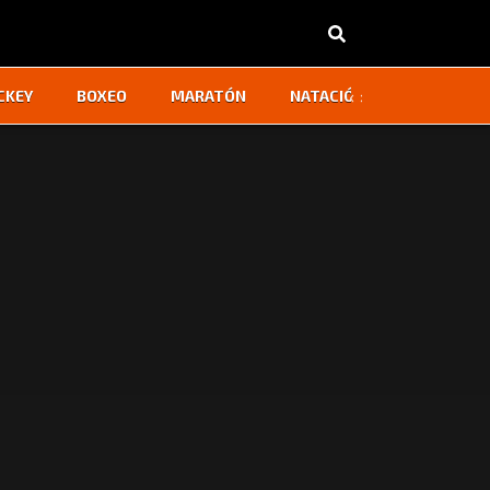
‹
›
CKEY
BOXEO
MARATÓN
NATACIÓN
OTROS