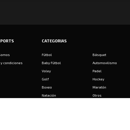
SPORTS
CATEGORIAS
Somos
Fútbol
Básquet
y condiciones
Baby Fútbol
Automovilismo
Voley
Padel
Golf
Hockey
Boxeo
Maratón
Natación
Otros
Motociclismo
Tiro
Rugby
Ajedrez
Tenis
Bochas
Gimnasia