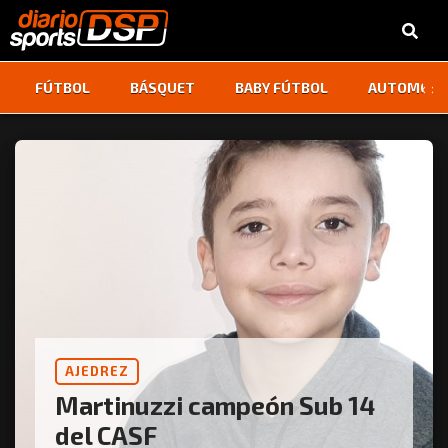
‹
›
FÚTBOL
BÁSQUET
BABY FÚTBOL
AUTOMOVI
AJEDREZ
Martinuzzi campeón Sub 14
del CASF