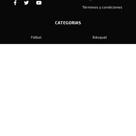
Términos y condiciones
CATEGORIAS
Fútbol
Básquet
Baby Fútbol
Automovilismo
Voley
Padel
Golf
Hockey
Boxeo
Maratón
Natación
Otros
Motociclismo
Tiro
Rugby
Ajedrez
Tenis
Bochas
Gimnasia
CONTACTO