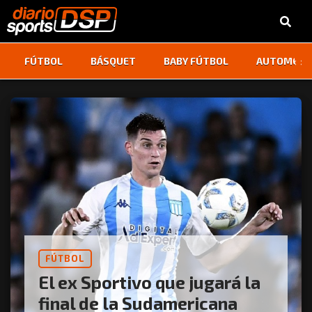
‹
›
FÚTBOL
BÁSQUET
BABY FÚTBOL
AUTOMOVI
FÚTBOL
El ex Sportivo que jugará la
final de la Sudamericana