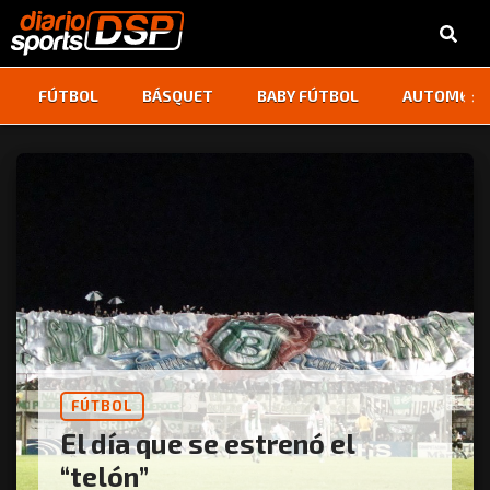
‹
›
FÚTBOL
BÁSQUET
BABY FÚTBOL
AUTOMOVI
FÚTBOL
El día que se estrenó el
“telón”