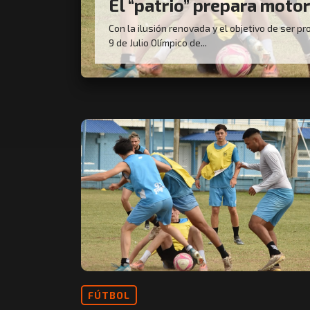
El “patrio” prepara moto
Con la ilusión renovada y el objetivo de ser pr
9 de Julio Olímpico de...
FÚTBOL