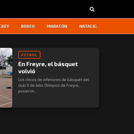
‹
›
CKEY
BOXEO
MARATÓN
NATACIÓN
OTROS
FÚTBOL
En Freyre, el básquet
volvió
Los chicos de inferiores de básquet del
club 9 de Julio Olímpico de Freyre,
pusieron...