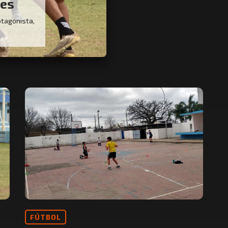
res
otagonista,
FÚTBOL