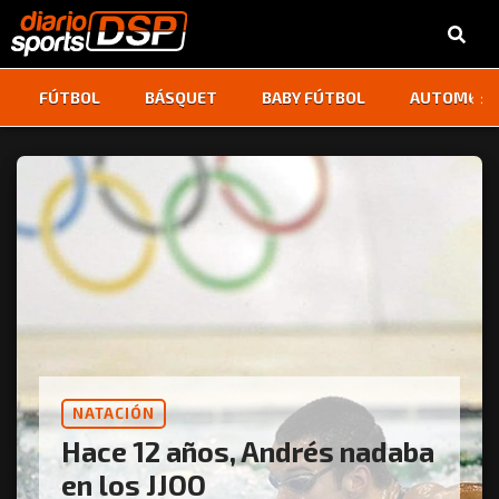
‹
›
FÚTBOL
BÁSQUET
BABY FÚTBOL
AUTOMOVI
NATACIÓN
Hace 12 años, Andrés nadaba
en los JJOO