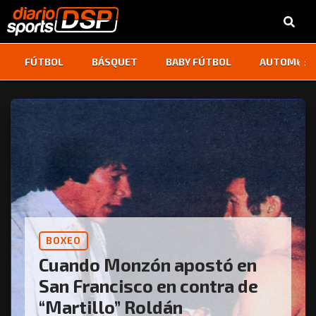
‹
›
FÚTBOL
BÁSQUET
BABY FÚTBOL
AUTOMOVI
BOXEO
Cuando Monzón apostó en
San Francisco en contra de
“Martillo” Roldán