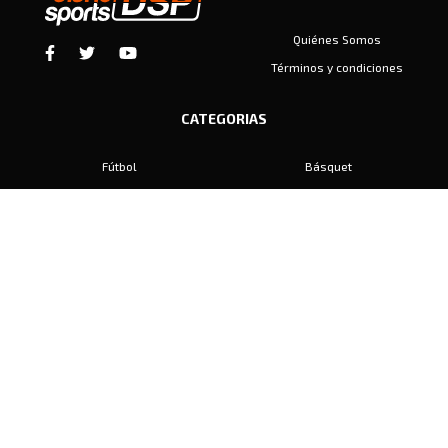
Quiénes Somos
Términos y condiciones
CATEGORIAS
Fútbol
Básquet
Baby Fútbol
Automovilismo
Voley
Padel
Golf
Hockey
Boxeo
Maratón
Natación
Otros
Motociclismo
Tiro
Rugby
Ajedrez
Tenis
Bochas
Gimnasia