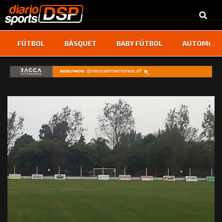
‹
›
FÚTBOL
BÁSQUET
BABY FÚTBOL
AUTOMOVI