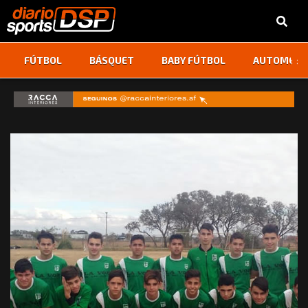
‹
›
FÚTBOL
BÁSQUET
BABY FÚTBOL
AUTOMOVI