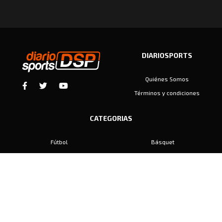
DIARIOSPORTS
Quiénes Somos
Términos y condiciones
CATEGORIAS
Fútbol
Básquet
Baby Fútbol
Automovilismo
Voley
Padel
Golf
Hockey
Boxeo
Maratón
Natación
Otros