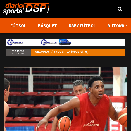
‹
›
FÚTBOL
BÁSQUET
BABY FÚTBOL
AUTOMOVI