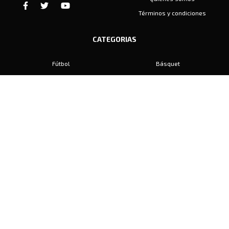
Términos y condiciones
CATEGORIAS
Fútbol
Básquet
Baby Fútbol
Automovilismo
Voley
Padel
Golf
Hockey
Boxeo
Maratón
Natación
Otros
Motociclismo
Tiro
Rugby
Ajedrez
Tenis
Bochas
Gimnasia
CONTACTO