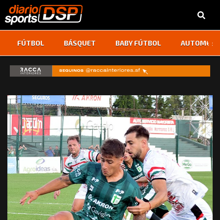
‹
›
FÚTBOL
BÁSQUET
BABY FÚTBOL
AUTOMOVI