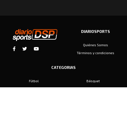
DIARIOSPORTS
Quiénes Somos
Términos y condiciones
CATEGORIAS
Fútbol
Básquet
Baby Fútbol
Automovilismo
Voley
Padel
Golf
Hockey
Boxeo
Maratón
Natación
Otros