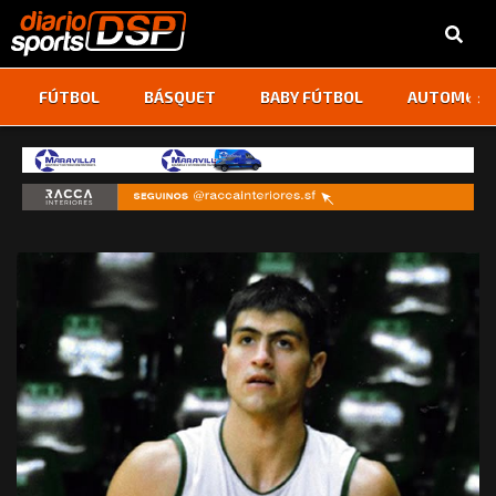
‹
›
FÚTBOL
BÁSQUET
BABY FÚTBOL
AUTOMOVI