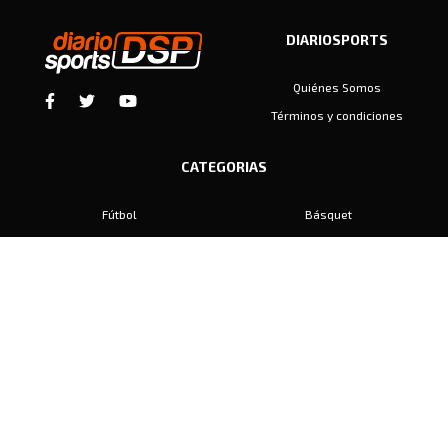
DIARIOSPORTS
Quiénes Somos
Términos y condiciones
CATEGORIAS
Fútbol
Básquet
Baby Fútbol
Automovilismo
Voley
Padel
Golf
Hockey
Boxeo
Maratón
Natación
Otros
Motociclismo
Tiro
Rugby
Ajedrez
Tenis
Bochas