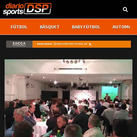
‹
›
FÚTBOL
BÁSQUET
BABY FÚTBOL
AUTOMOVI