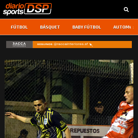
‹
›
FÚTBOL
BÁSQUET
BABY FÚTBOL
AUTOMOVI