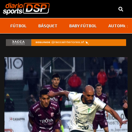
‹
›
FÚTBOL
BÁSQUET
BABY FÚTBOL
AUTOMOVI