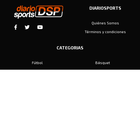
DIARIOSPORTS
Quiénes Somos
Términos y condiciones
CATEGORIAS
Fútbol
Básquet
Baby Fútbol
Automovilismo
Voley
Padel
Golf
Hockey
Boxeo
Maratón
Natación
Otros
Motociclismo
Tiro
Rugby
Ajedrez
Tenis
Bochas