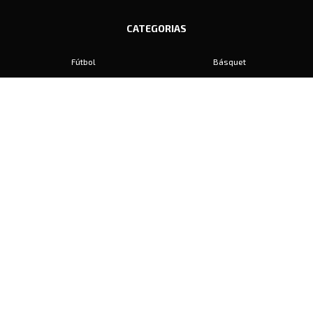
CATEGORIAS
Fútbol
Básquet
Baby Fútbol
Automovilismo
Voley
Padel
Golf
Hockey
Boxeo
Maratón
Natación
Otros
Motociclismo
Tiro
Rugby
Ajedrez
Tenis
Bochas
Gimnasia
CONTACTO
prensa@diariosports.com.ar