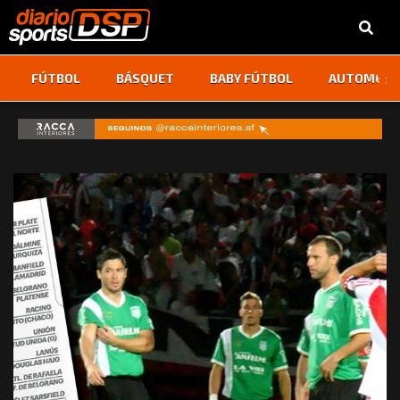
‹
›
FÚTBOL
BÁSQUET
BABY FÚTBOL
AUTOMOVI