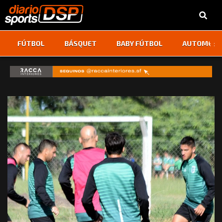
‹
›
FÚTBOL
BÁSQUET
BABY FÚTBOL
AUTOMOVI