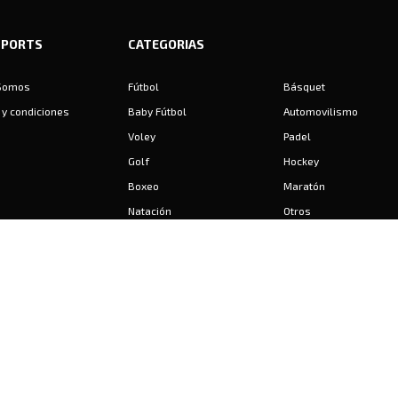
SPORTS
CATEGORIAS
Somos
Fútbol
Básquet
y condiciones
Baby Fútbol
Automovilismo
Voley
Padel
Golf
Hockey
Boxeo
Maratón
Natación
Otros
Motociclismo
Tiro
Rugby
Ajedrez
Tenis
Bochas
Gimnasia