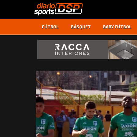
FÚTBOL
BÁSQUET
BABY FÚTBOL