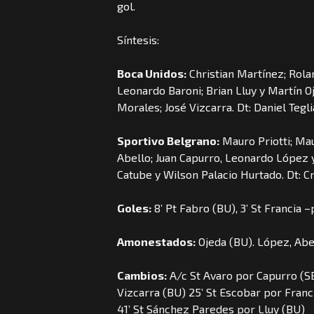
gol.
Síntesis:
Boca Unidos:
Christian Martínez; Rola
Leonardo Baroni; Brian Lluy y Martín O
Morales; José Vizcarra. Dt: Daniel Tegli
Sportivo Belgrano:
Mauro Priotti; Ma
Abello; Juan Capurro, Leonardo López y
Catube y Wilson Palacio Hurtado. Dt: Cr
Goles:
8’ Pt Fabro (BU), 3’ St Francia –
Amonestados:
Ojeda (BU). López, Abel
Cambios:
A/c St Avaro por Capurro (SB
Vizcarra (BU) 25’ St Escobar por Franci
41’ St Sánchez Paredes por Lluy (BU)