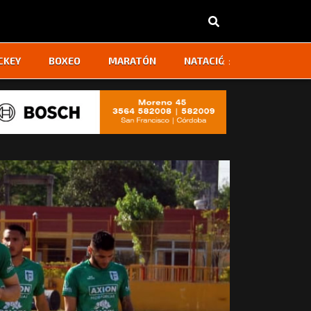
‹
›
CKEY
BOXEO
MARATÓN
NATACIÓN
OTROS