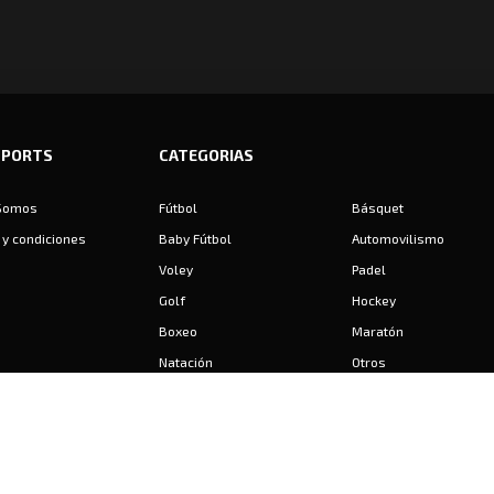
SPORTS
CATEGORIAS
Somos
Fútbol
Básquet
y condiciones
Baby Fútbol
Automovilismo
Voley
Padel
Golf
Hockey
Boxeo
Maratón
Natación
Otros
Motociclismo
Tiro
Rugby
Ajedrez
Tenis
Bochas
Gimnasia