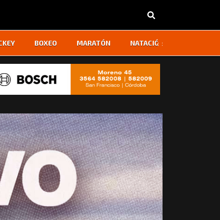
‹
›
CKEY
BOXEO
MARATÓN
NATACIÓN
OTROS