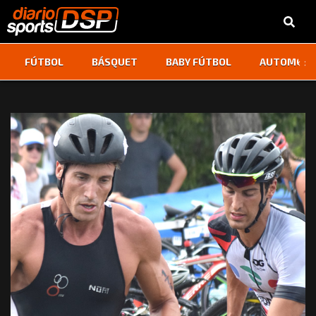
‹
›
FÚTBOL
BÁSQUET
BABY FÚTBOL
AUTOMOVI